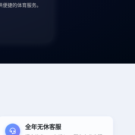
供便捷的体育服务。
全年无休客服