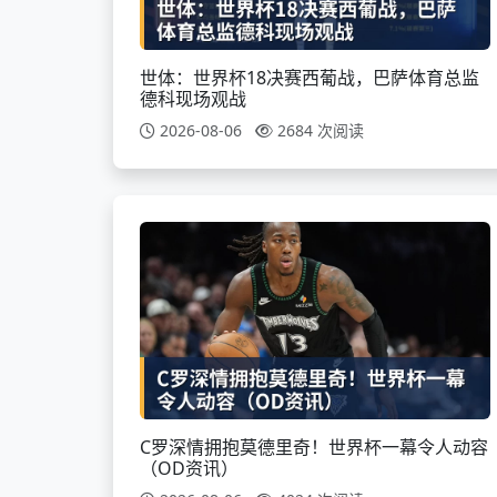
世体：世界杯18决赛西葡战，巴萨体育总监
德科现场观战
2026-08-06
2684 次阅读
C罗深情拥抱莫德里奇！世界杯一幕令人动容
（OD资讯）