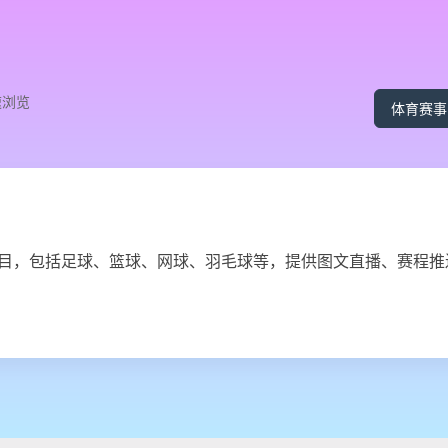
速浏览
体育赛事
项目，包括足球、篮球、网球、羽毛球等，提供图文直播、赛程