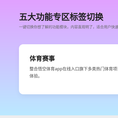
五大功能专区标签切换
一键切换你想了解的功能模块，内容直观明了，适合用户快
体育赛事
整合悟空体育app在线入口旗下多类热门体育
体验。