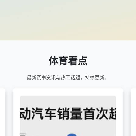
体育看点
最新赛事资讯与热门话题，持续更新。