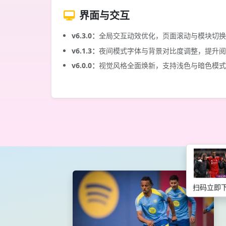
界面与交互
v6.3.0：
全局交互动效优化，页面滚动与模块切换
v6.1.3：
夜间模式字体与背景对比度调整，提升阅
v6.0.0：
视觉风格全面焕新，支持浅色与暗色模式
扫码立即