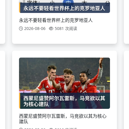
永远不要轻看世界杯上的克罗地亚人
2026-08-06
5081 次阅读
西蒙尼盛赞阿尔瓦雷斯，马竞欲以其为核心
建队