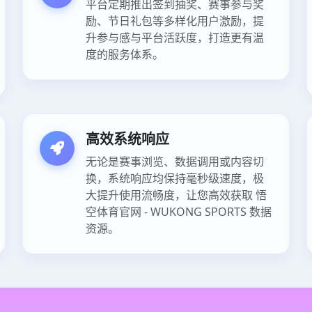
平台定期推出签到抽奖、赛事参与奖
励、节日礼包等多样化用户激励，提
升参与感与平台活跃度，打造更有温
度的服务体系。
高效系统响应
无论是赛事浏览、数据调用或内容切
换，系统响应均保持毫秒级速度，极
大提升使用流畅度，让您高效获取 悟
空体育官网 - WUKONG SPORTS 数据
资源。