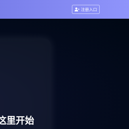
注册入口
这里开始