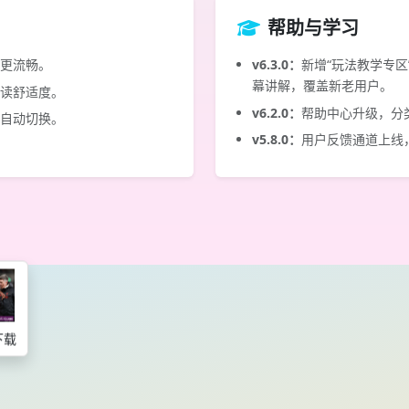
帮助与学习
更流畅。
v6.3.0：
新增“玩法教学专区”
幕讲解，覆盖新老用户。
读舒适度。
v6.2.0：
帮助中心升级，分
自动切换。
v5.8.0：
用户反馈通道上线
下载