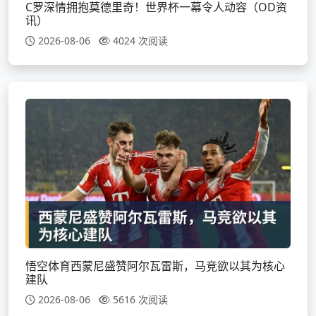
C罗深情拥抱莫德里奇！世界杯一幕令人动容（OD资
讯）
2026-08-06
4024 次阅读
悟空体育西蒙尼盛赞阿尔瓦雷斯，马竞欲以其为核心
建队
2026-08-06
5616 次阅读