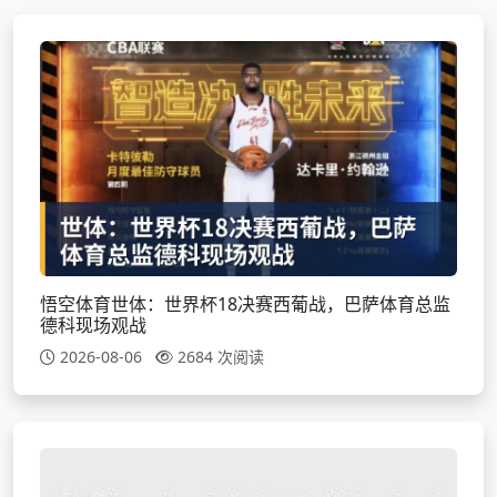
悟空体育世体：世界杯18决赛西葡战，巴萨体育总监
德科现场观战
2026-08-06
2684 次阅读