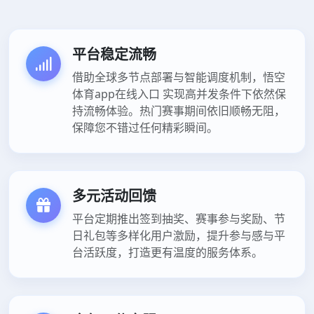
平台稳定流畅
借助全球多节点部署与智能调度机制，悟空
体育app在线入口 实现高并发条件下依然保
持流畅体验。热门赛事期间依旧顺畅无阻，
保障您不错过任何精彩瞬间。
多元活动回馈
平台定期推出签到抽奖、赛事参与奖励、节
日礼包等多样化用户激励，提升参与感与平
台活跃度，打造更有温度的服务体系。