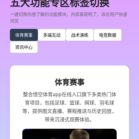
五大功能专区标签切换
一键切换你想了解的功能模块，内容直观明了，适合用户快速
浏览
体育赛事
多端互动
战术演练
电竞数据
资讯中心
体育赛事
整合悟空体育app在线入口旗下多类热门体
育项目，包括足球、篮球、网球、羽毛球
等，提供图文直播、赛程推送与历史回放，
带来沉浸式观赛体验。