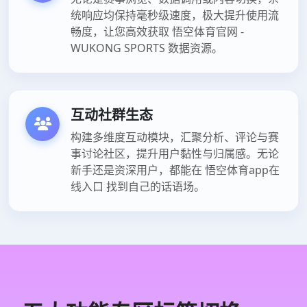
统响应均保持毫秒级速度，极大提升使用流
畅度，让您高效获取 悟空体育官网 -
WUKONG SPORTS 数据资源。
互动社群生态
构建多维度互动模块，汇聚分析、评论与赛
事讨论社区，提升用户黏性与归属感。无论
新手还是资深用户，都能在 悟空体育app在
线入口 找到自己的话语场。